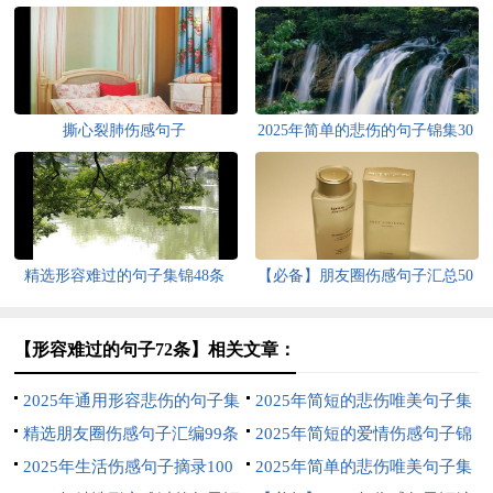
撕心裂肺伤感句子
2025年简单的悲伤的句子锦集30
条
精选形容难过的句子集锦48条
【必备】朋友圈伤感句子汇总50
句
【形容难过的句子72条】相关文章：
2025年通用形容悲伤的句子集
2025年简短的悲伤唯美句子集
合44条
精选朋友圈伤感句子汇编99条
合70句
2025年简短的爱情伤感句子锦
2025年生活伤感句子摘录100
集80条
2025年简单的悲伤唯美句子集