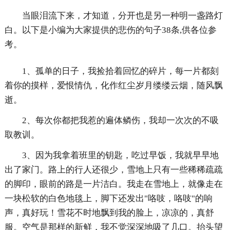
当眼泪流下来，才知道，分开也是另一种明一盏路灯
白。以下是小编为大家提供的悲伤的句子38条,供各位参
考。
1、孤单的日子，我捡拾着回忆的碎片，每一片都刻
着你的摸样，爱恨情仇，化作红尘岁月缕缕云烟，随风飘
逝。
2、每次你都把我惹的遍体鳞伤，我却一次次的不吸
取教训。
3、因为我拿着班里的钥匙，吃过早饭，我就早早地
出了家门。路上的行人还很少，雪地上只有一些稀稀疏疏
的脚印，眼前的路是一片洁白。我走在雪地上，就像走在
一块松软的白色地毯上，脚下还发出"咯吱，咯吱"的响
声，真好玩！雪花不时地飘到我的脸上，凉凉的，真舒
服。空气是那样的新鲜，我不觉深深地吸了几口。抬头望