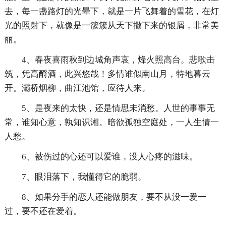
去，每一盏路灯的光晕下，就是一片飞舞着的雪花，在灯
光的照射下，就像是一簇簇从天下撒下来的银屑，非常美
丽。
4、春夜喜雨秋到边城角声哀，烽火照高台。悲歌击
筑，凭高酹酒，此兴悠哉！多情谁似南山月，特地暮云
开。灞桥烟柳，曲江池馆，应待人来。
5、是夜来的太快，还是情思未消愁。人世的事事无
常，谁知心意，孰知识湘。暗欲孤独空庭处，一人生情一
人愁。
6、被伤过的心还可以爱谁，没人心疼的滋味。
7、眼泪落下，我懂得它的脆弱。
8、如果分手的恋人还能做朋友，要不从没一爱一
过，要不还在爱着。