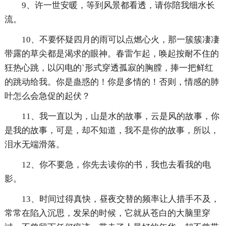
9、许一世安暖，等到风景都看透，请你陪我细水长
流。
10、不要怀疑四月的雨可以点燃心火，那一簇簇凄凄
带露的草尖都是渴求的眼神。春雷乍起，唤起按耐不住的
狂热心跳，以闪电的`形式穿透孤寂的胸膛，捧一把鲜红
的跳动给我。你是蛊惑的！你是多情的！否则，情感的肺
叶怎么会急促的起伏？
11、我一直以为，山是水的故事，云是风的故事，你
是我的故事，可是，却不知道，我不是你的故事，所以，
泪水无端滑落。
12、你不要急，你先去读你的书，我也去看我的电
影。
13、时间过得真快，昼夜交替的频率让人措手不及，
常常在陷入沉思，发呆的时候，它就从苍白的大脑里穿